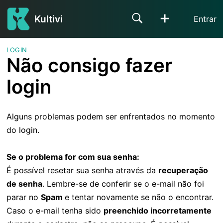
Kultivi
Entrar
LOGIN
Não consigo fazer
login
Alguns problemas podem ser enfrentados no momento
do login.
Se o problema for com sua senha:
É possível resetar sua senha através da
recuperação
de senha
. Lembre-se de conferir se o e-mail não foi
parar no
Spam
e tentar novamente se não o encontrar.
Caso o e-mail tenha sido
preenchido incorretamente