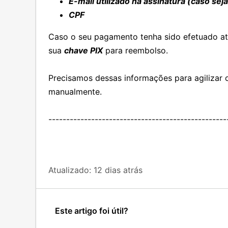
E-mail utilizado na assinatura (caso sej
CPF
Caso o seu pagamento tenha sido efetuado at
sua
chave PIX
para reembolso.
Precisamos dessas informações para agilizar
manualmente.
--------------------------------------------------
Atualizado:
12 dias atrás
Este artigo foi útil?