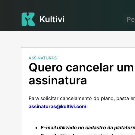
Kultivi
ASSINATURAS
Quero cancelar um
assinatura
Para solicitar cancelamento do plano, basta e
assinaturas@kultivi.com
:
E-mail utilizado no cadastro da platafo