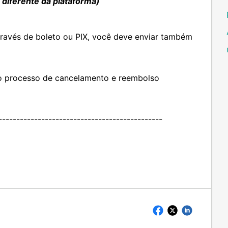
a diferente da plataforma)
ravés de boleto ou PIX, você deve enviar também
 o processo de cancelamento e reembolso
----------------------------------------------